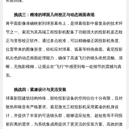
长效回报。
挑战三：精准的球面几何校正与动态画面表现
将平面影像准确映射到球形幕布上，是球幕投影中最复杂的技术环
节之一。索尼为其高端工程投影机配备了功能强大的投影机姿态校
正与变形校正软件。通过多点校准，可以精确修正因投影机角度、
位置带来的图像形变，轻松应对球幕、弧幕等特殊曲面。索尼投影
机出色的动态画面处理能力，确保了高速飞行的镜头依然流畅、清
晰，无拖影模糊，让观众在“飞行”中感受到每一处细节的震撼与真
实。
挑战四：紧凑设计与灵活安装
球幕影院建筑结构特殊，留给投影设备的空间往往十分有限，且对
散热和噪音有严格要求。索尼激光工程投影机采用紧凑的机身设
计，并提供了丰富的可选镜头群，能够适应短焦、超短焦等不同投
射距离的需求，为系统集成商提供了更灵活的安装方案。高效的激