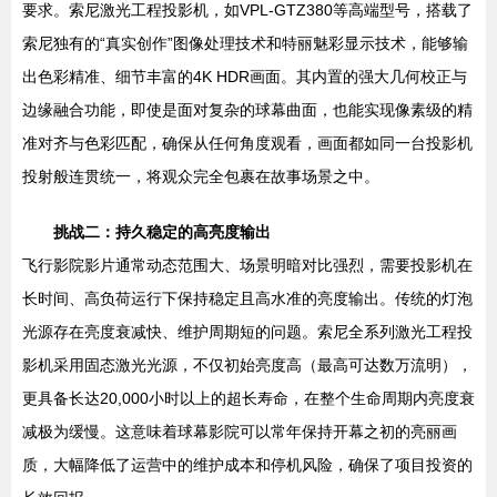
要求。索尼激光工程投影机，如VPL-GTZ380等高端型号，搭载了
索尼独有的“真实创作”图像处理技术和特丽魅彩显示技术，能够输
出色彩精准、细节丰富的4K HDR画面。其内置的强大几何校正与
边缘融合功能，即使是面对复杂的球幕曲面，也能实现像素级的精
准对齐与色彩匹配，确保从任何角度观看，画面都如同一台投影机
投射般连贯统一，将观众完全包裹在故事场景之中。
挑战二：持久稳定的高亮度输出
飞行影院影片通常动态范围大、场景明暗对比强烈，需要投影机在
长时间、高负荷运行下保持稳定且高水准的亮度输出。传统的灯泡
光源存在亮度衰减快、维护周期短的问题。索尼全系列激光工程投
影机采用固态激光光源，不仅初始亮度高（最高可达数万流明），
更具备长达20,000小时以上的超长寿命，在整个生命周期内亮度衰
减极为缓慢。这意味着球幕影院可以常年保持开幕之初的亮丽画
质，大幅降低了运营中的维护成本和停机风险，确保了项目投资的