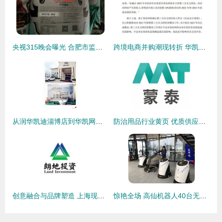
央视315晚会曝光 合肥市监局迅速行动，前沿处置假香米企业“华凯网络”
跨境电商并购潮现转折 华凯易佰终止收购易佰网络剩余10%股权，战略调整引市场关注
从润华凯迪淄博店到华凯网络 一场实体门店的数字化跃迁
防治用品行业黄页 优质供应商与制造商名录一览
创意融合与品牌塑造 上海现代公司标志设计深度案例欣赏
惊艳全场 高仙机器人40台无人环卫产品亮相乌镇互联网大会，华凯网络助力智慧城市新篇章