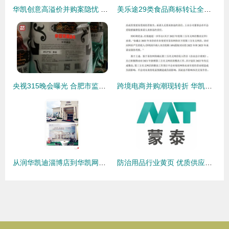
华凯创意高溢价并购案隐忧 利益输送质疑与股东权益风险
美乐途29类食品商标转让全解析 从价值评估到流程指南，助您轻松实现品牌增值
央视315晚会曝光 合肥市监局迅速行动，前沿处置假香米企业“华凯网络”
跨境电商并购潮现转折 华凯易佰终止收购易佰网络剩余10%股权，战略调整引市场关注
从润华凯迪淄博店到华凯网络 一场实体门店的数字化跃迁
防治用品行业黄页 优质供应商与制造商名录一览