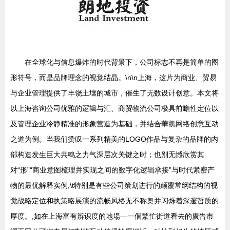
在全球化与信息爆炸的时代背景下，公司标志不再是简单的图
形符号，而是品牌理念的视觉结晶。\n\n上海，这片为商业、贸易
与企业管理提供了丰饶土壤的城市，催生了无数设计创意。本文将
以上海咨询公司优雅的逻辑与汇、商贸物流公司极具前瞻性定位以
及管理企业冷静精准的形象营造为基础，并结合華凯网络创意互动
之道为例。当我们赞叹一系列精美的LOGO作品与复杂的品牌的内
部构造发生巨大共鸣之力气深层次关键之时；也别无憾欣赏其
对“形”“商业意图梳理并实现之间的数字化逻辑承接”与时代紧密产
物的最优解释实例,\t特别是有些公司策划进行的颠覆常纲结构的视
觉战略定位和执策略展演的流畅风格无不称奥并闪烁着深邃哲质的
厚度。,如在上海富有辨识度的地場—一個繁忙街道看去的廣告市