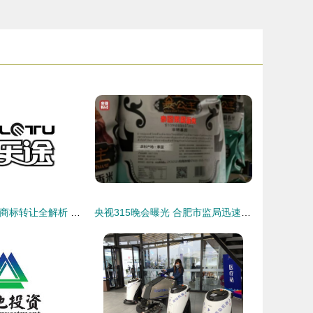
美乐途29类食品商标转让全解析 从价值评估到流程指南，助您轻松实现品牌增值
央视315晚会曝光 合肥市监局迅速行动，前沿处置假香米企业“华凯网络”