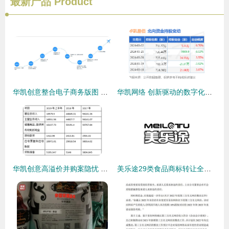
最新产品
Product
华凯创意整合电子商务版图 拟收购易佰网络90%股权深度解析
华凯网络 创新驱动的数字化领跑者
华凯创意高溢价并购案隐忧 利益输送质疑与股东权益风险
美乐途29类食品商标转让全解析 从价值评估到流程指南，助您轻松实现品牌增值