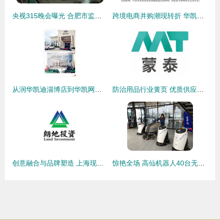
央视315晚会曝光 合肥市监局迅速行动，前沿处置假香米企业“华凯网络”
跨境电商并购潮现转折 华凯易佰终止收购易佰网络剩余10%股权，战略调整引市场关注
从润华凯迪淄博店到华凯网络 一场实体门店的数字化跃迁
防治用品行业黄页 优质供应商与制造商名录一览
创意融合与品牌塑造 上海现代公司标志设计深度案例欣赏
惊艳全场 高仙机器人40台无人环卫产品亮相乌镇互联网大会，华凯网络助力智慧城市新篇章